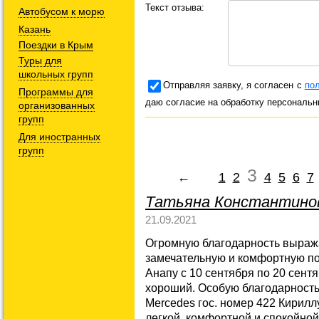
Текст отзыва:
Автобусом к морю
Казань
Поездки в Крым
Туры для
школьных групп
Отправляя заявку, я согласен с
по
Программы для
даю согласие на обработку персональ
организованных
групп
Для иностранных
групп
3
←
1
2
4
5
6
7
Татьяна Константинов
21.09.2021
Огромную благодарность выра
замечательную и комфортную пое
Анапу с 10 сентября по 20 сент
хороший. Особую благодарность
Mercedes гос. номер 422 Кирил
легкой, комфортной и спокойной