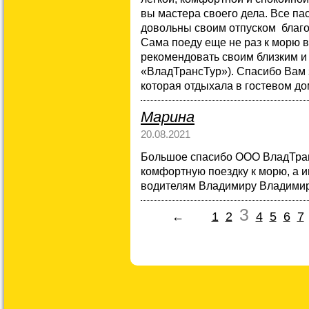
вы мастера своего дела. Все па
довольны своим отпуском благ
Сама поеду еще не раз к морю 
рекомендовать своим близким и
«ВладТрансТур»). Спасибо Вам 
которая отдыхала в гостевом д
Марина
20.08.2021
Большое спасибо ООО ВладТран
комфортную поездку к морю, а 
водителям Владимиру Владимир
3
←
1
2
4
5
6
7