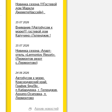
Новинка сезона !!!Гостевой
дом Маркли
Джемете(бассейн) .
15 07 2026
Внимание !!Автобусом к
морю!!! гостевой дом
Капучино г.Геленджик !
15 07 2026
Новинка сезона -Апарт-
отель «Lermontov Resort».
(Лермонтов резот
с.Лермонтово)
24 06 2026
Автобусом к морю.
Краснодарский край.
График 9дн/9н ,
п.Кабардинка, г. Геленджик,
Архипо-Осиповка, п.
Лермонтово
Архив новостей