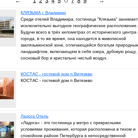
←
1
2
3
4
5
7
8
9
→
КЛЯЗЬМА г. Владимир
Среди отелей Владимира, гостиница "Клязьма" занимает
исключительно выгодное географическое расположение.
Будучи всего в трёх километрах от исторического центра
города, в то же время, она находится в живописной
заклязьменской зоне, отличающейся богатым природны
ландшафтом, включающем в себя озера, дубовую рощу,
сосновый бор и кристально чистый воздух.
КОСТАС - гостевой дом п.Витязево
КОСТАС - гостевой дом п.Витязево
Ладога Отель
«Ладога» - это гостиница у метро с прекрасными
условиями проживания, которая расположена в тихом и
спокойном районе Петербурга в непосредственной