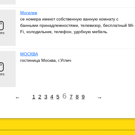
Могилев
се но­ме­ра име­ют соб­ствен­ную ван­ную ком­на­ту с
банными при­над­леж­но­стя­ми, те­ле­ви­зор, бес­плат­ный Wi-
Fi, хо­ло­диль­ник, те­ле­фон, удоб­ную ме­бель.
МОСКВА
гостиница Москва, г.Углич
6
←
1
2
3
4
5
7
8
9
→