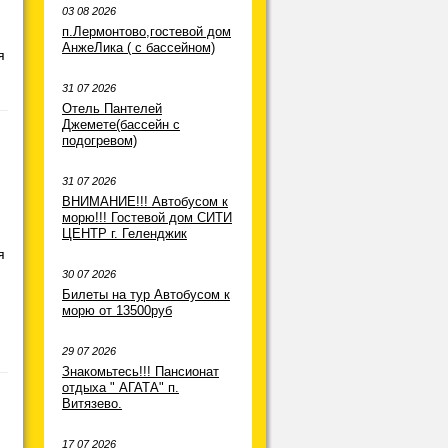
03 08 2026
п.Лермонтово,гостевой дом
АнжеЛика ( с бассейном)
я
31 07 2026
Отель Пантелей
Джемете(бассейн с
подогревом)
31 07 2026
ВНИМАНИЕ!!! Автобусом к
морю!!! Гостевой дом СИТИ
ЦЕНТР г. Геленджик
я
30 07 2026
Билеты на тур Автобусом к
морю от 13500руб
29 07 2026
Знакомьтесь!!! Пансионат
отдыха " АГАТА" п.
Витязево.
17 07 2026