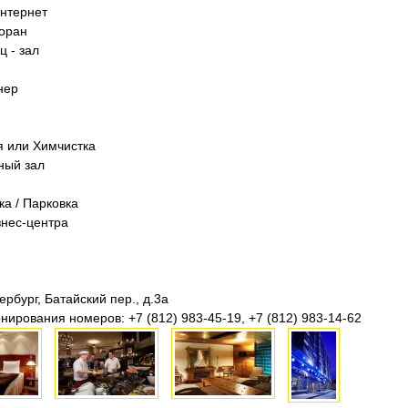
интернет
торан
 - зал
нер
 или Химчистка
ный зал
ка / Парковка
знес-центра
ербург, Батайский пер., д.3а
нирования номеров: +7 (812) 983-45-19, +7 (812) 983-14-62