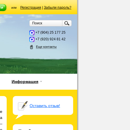
Регистрация
|
Забыли пароль?
или
+7 (904) 25 177 25
+7 (920) 924 81 42
Еще контакты
Информация
Оставить отзыв!
не
на
—
ро