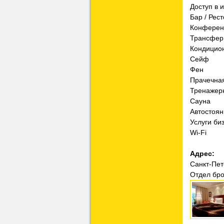
Доступ в 
Бар / Рес
Конференц
Трансфер
Кондицио
Сейф
Фен
Прачечная
Тренажер
Сауна
Автостоян
Услуги би
Wi-Fi
Адрес:
Санкт-Пет
Отдел бро