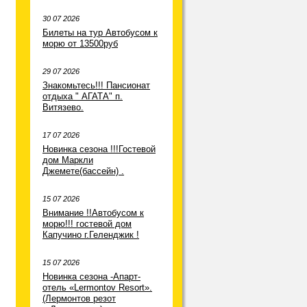
30 07 2026
Билеты на тур Автобусом к
морю от 13500руб
29 07 2026
Знакомьтесь!!! Пансионат
отдыха " АГАТА" п.
Витязево.
17 07 2026
Новинка сезона !!!Гостевой
дом Маркли
Джемете(бассейн) .
15 07 2026
Внимание !!Автобусом к
морю!!! гостевой дом
Капучино г.Геленджик !
15 07 2026
Новинка сезона -Апарт-
отель «Lermontov Resort».
(Лермонтов резот