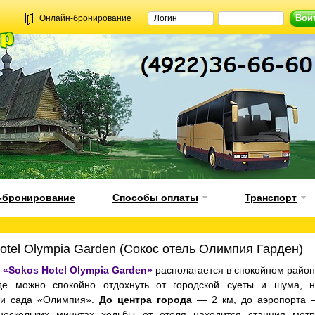
Онлайн-бронирование
-бронирование
Способы оплаты
Транспорт
otel Olympia Garden (Сокос отель Олимпия Гарден)
а
«Sokos Hotel Olympia Garden»
располагается в спокойном райо
где можно спокойно отдохнуть от городской суеты и шума, 
ии сада «Олимпия».
До центра города
— 2 км, до аэропорта 
нескольких минутах ходьбы от отеля находится станция мет