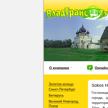
О компании
Онлайн
Золотое кольцо
Sokos H
Санкт-Петербург
Гостиниц
Беларусь
города, 
Великий Новгород,
территор
Псков
10км. В 