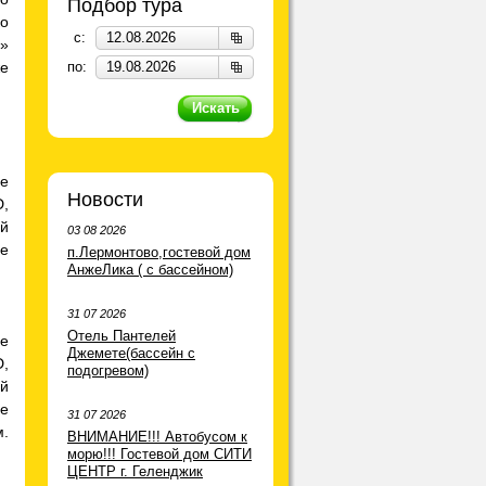
Подбор тура
ко
c:
»
же
по:
ые
Новости
,
й
03 08 2026
е
п.Лермонтово,гостевой дом
АнжеЛика ( с бассейном)
31 07 2026
Отель Пантелей
ые
Джемете(бассейн с
,
подогревом)
й
е
31 07 2026
м.
ВНИМАНИЕ!!! Автобусом к
морю!!! Гостевой дом СИТИ
ЦЕНТР г. Геленджик