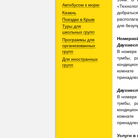
Автобусом к морю
«Техноло
Казань
добратьс
располага
Поездки в Крым
для безуп
Туры для
школьных групп
Номерно
Программы для
Двухмест
организованных
групп
В номере 
тумбы, р
Для иностранных
кондицио
групп
комнате 
принадлеж
Двухмест
В номере 
тумбы, р
кондицио
комнате 
принадлеж
Услуги в