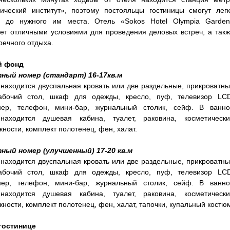
гический институт», поэтому постояльцы гостиницы смогут лег
я до нужного им места. Отель «Sokos Hotel Olympia Garden
ет отличными условиями для проведения деловых встреч, а так
речного отдыха.
й фонд
ный номер (стандарт) 16-17кв.м
находится двуспальная кровать или две раздельные, прикроватн
абочий стол, шкаф для одежды, кресло, пуф, телевизор LCD
нер, телефон, мини-бар, журнальный столик, сейф. В ванно
находится душевая кабина, туалет, раковина, косметически
ности, комплект полотенец, фен, халат.
ный номер (улучшенный) 17-20 кв.м
находится двуспальная кровать или две раздельные, прикроватн
абочий стол, шкаф для одежды, кресло, пуф, телевизор LCD
нер, телефон, мини-бар, журнальный столик, сейф. В ванно
находится душевая кабина, туалет, раковина, косметически
ности, комплект полотенец, фен, халат, тапочки, купальный костю
 гостинице