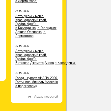
с.Лермонтово)
24 06 2026
Автобусом к морю.
Краснодарский край.
График 9дн/9н ,
п.Кабардинка, г. Геленджик,
Архипо-Осиповка, п.
Лермонтово
17 06 2026
Автобусом к морю.
Краснодарский край.
График 9дн/9н
Витязево,Джемете,Анапа,п.Кабардинка.
10 06 2026
Город - курорт АНАПА 2026.
Гостиница Мишель (бассейн
с подогревом)
Архив новостей