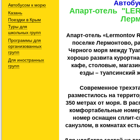
Автобу
Автобусом к морю
Апарт-отель "LE
Казань
Лер
Поездки в Крым
Туры для
школьных групп
Апарт-отель «Lermontov R
Программы для
поселке Лермонтово, р
организованных
Черного моря между Туап
групп
хорошо развита курортна
Для иностранных
кафе, столовые, магазин
групп
езды – туапсинский 
Современное трехэта
разместилось на террито
350 метрах от моря. В ра
комфортабельные номера
номер оснащен сплит-
санузлом, в комнатах ест